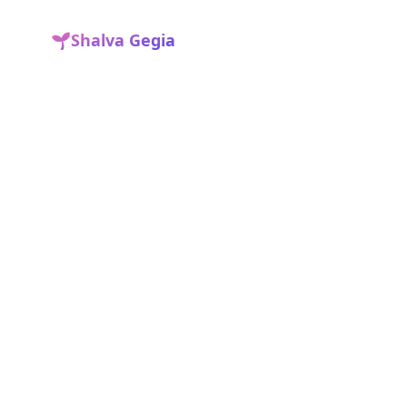
🌱
Shalva Gegia